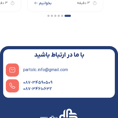
بخوانیم
3 دقیقه
3 دقیقه
با ما در ارتباط باشید
partolc.info@gmail.com
087-34590509
087-34610632