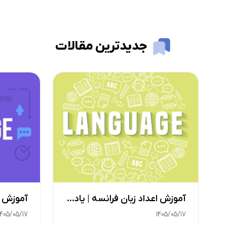
جدیدترین مقالات
آموزش اعداد زبان فرانسه | یادگیری اعداد فرانسه
1405/05/17
1405/05/17